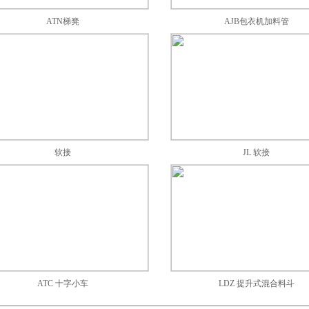
ATN梯凳
AJB包衣机加料管
软接
JL 软接
ATC 十字小车
LDZ 提升式混合料斗