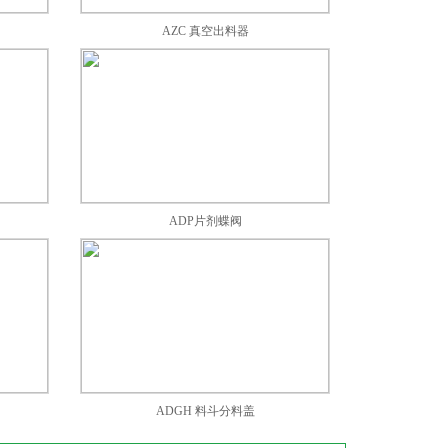
AZC 真空出料器
ADP片剂蝶阀
ADGH 料斗分料盖