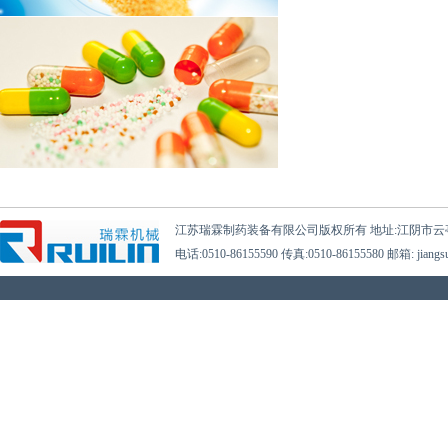
江苏瑞霖制药装备有限公司版权所有 地址:江阴市云
电话:0510-86155590 传真:0510-86155580 邮箱: jiangsur